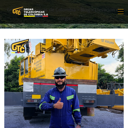
Grúas Telescópicas de Colombia
>
Blog
>
Elevación de
carga