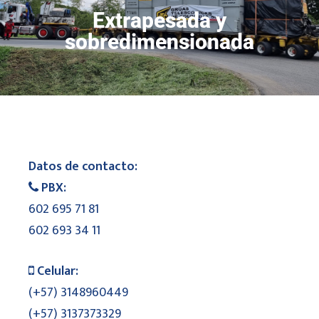
Extrapesada y
sobredimensionada
Datos de contacto:
PBX:
602 695 71 81
602 693 34 11
Celular:
(+57) 3148960449
(+57) 3137373329